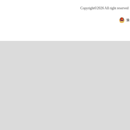
Copyright
©
2026 All right 
豫