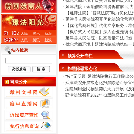
·
优化营商环境丨缓交诉讼费用暖人心
·
延津法院：金融借款纠纷诉前解 助
·
【延津法院】“智慧法院”助力优化法
·
延津县人民法院召开优化法治化营商
·
【优化营商环境】优化立案服务，培
·
【枫桥式人民法庭】深入企业走访 
人民
腾讯
新浪
·
延津县人民法院：以高质量司法打造
人民
腾讯
新浪
·
优化营商环境丨延津法院成功执结一
站内检索
预算公开专栏
扫黑除恶常态化
·
“疫”无反顾| 延津法院执行工作跑出公
司法公开
·
延津法院开展常态化扫黑除恶斗争宣
·
法院利用全民核酸契机大力开展《反
·
延津法院召开2022年扫黑除恶工作总