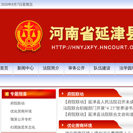
2026年8月7日星期五
首页
新闻中心
法院简介
审务公开
队伍建设
法学园
专题报道
府院联动
·
【府院联动】延津县人民法院召开未
·
府院联动
·
法院联合职能部门开展“4·23”世界读
·
优化营商环境
·
【府院联动】延津县法院联合文岩街道
·
预算公开专栏
优化营商环境
·
扫黑除恶常态化