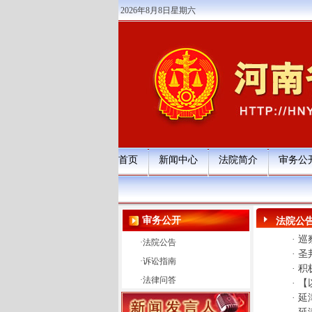
2026年8月8日星期六
首页
新闻中心
法院简介
审务公
审务公开
法院公
·
巡
·
法院公告
·
圣
·
诉讼指南
·
积
·
法律问答
·
【
·
延