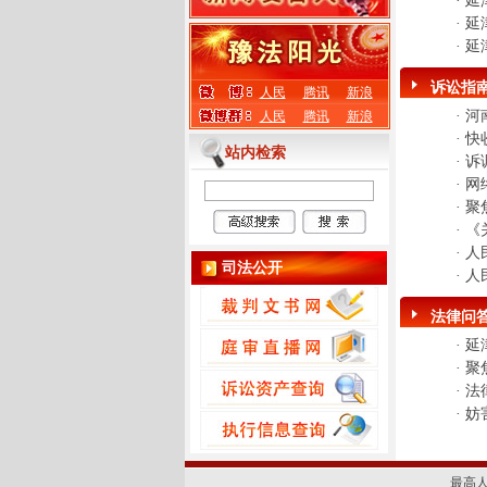
·
延
·
延
·
延
诉讼指
人民
腾讯
新浪
·
河
人民
腾讯
新浪
·
快
站内检索
·
诉
·
网
·
聚
·
《
·
人
司法公开
·
人
法律问
·
延
·
聚
·
法
·
妨
最高