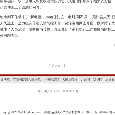
签字确认，双方当事人均反映这样的诉讼方式给他们带来了很大的方便，
该案件画上了圆满的句号。
判工作带来了“新考题”。为确保防疫、审判“两不误”，延津县人民法
人民至上，全力抓实落细疫情防控工作，灵活运用网上开庭，既保障了案
减少了人员流动，阻断疫情传播，真正做到了审判执行工作和疫情防控工
献法院力量。
〖
关闭窗口
〗
人民法院
河南省高级人民法院
中国法院网
人民法院报
人民网
新华网
法律资
豫公网安备 41072602000121号
Copyright
©
2026 All right reserved 河南省高级人民法院版权所有
豫ICP备12000402号-