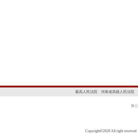
步，延津县人民法院将继续
攻坚”专项行动为契机,加
的举措，切实保障好申请人
最高人民法院
河南省高级人民法院
豫公网
Copyright
©
2026 All right 