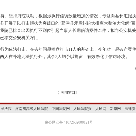
支持。坚持府院联动，根据涉执行信访数量增加的情况，专题向县长汇报
县开展了以打击拒执为突破口的
“延津县矛盾纠纷大排查大整治大化解“百
我院已排查出因执行不到位引起当事人长期信访案件21件，拟向公安机
已移交公安机关2件。
访行为依法打击。在去年问题楼盘打击
11人的基础上，今年对一起破产案
两人在外地无法执行外，其余3人均予以拘留，有效净化了信访环境。
〖
关闭窗口
〗
人民法院
河南省高级人民法院
中国法院网
人民法院报
人民网
新华网
法律资
豫公网安备 41072602000121号