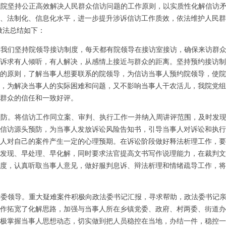
，我院坚持公正高效解决人民群众信访问题的工作原则，以实质性化解信访
、法制化、信息化水平，进一步提升涉诉信访工作质效，依法维护人民群
做法总结如下：
。我们坚持院领导接访制度，每天都有院领导在接访室接访，确保来访群
诉求有人倾听，有人解决，从感情上接近与群众的距离。坚持预约接访制
的原则，了解当事人想要联系的院领导，为信访当事人预约院领导，使院
，为解决当事人的实际困难和问题，又不影响当事人干农活儿，我院党组
群众的信任和一致好评。
预防。将信访工作同立案、审判、执行工作一并纳入周讲评范围，及时发
信访源头预防，为当事人发放诉讼风险告知书，引导当事人对诉讼和执行
人对自己的案件产生一定的心理预期。在诉讼阶段做好释法析理工作，要
发现、早处理、早化解，同时要求法官提高文书写作说理能力，在裁判文
度，认真听取当事人意见，做好服判息诉、辩法析理和情绪疏导工作，将
党委领导。重大疑难案件积极向政法委书记汇报，寻求帮助，政法委书记
作拓宽了化解思路，加强与当事人所在乡镇党委、政府、村两委、街道办
极掌握当事人思想动态，切实做到把人员稳控在当地，办结一件，稳控一