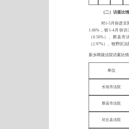
（二）访案比
对
1-5月份进
1.66%，较1-4
（0.50%）、辉县市
（2.97%）、牧野区法
新乡两级法院访案比情
单位
长垣市法院
辉县市法院
封丘县法院