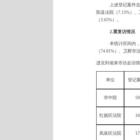
上述登记案件
阳县法院（7.15%）
（3.65%）。
2.重复访情况
本统计区间内
（74.81%）、卫辉市法
进京到省来市访走访情
单位
登记
市中院
59
红旗区法院
18
凤泉区法院
17