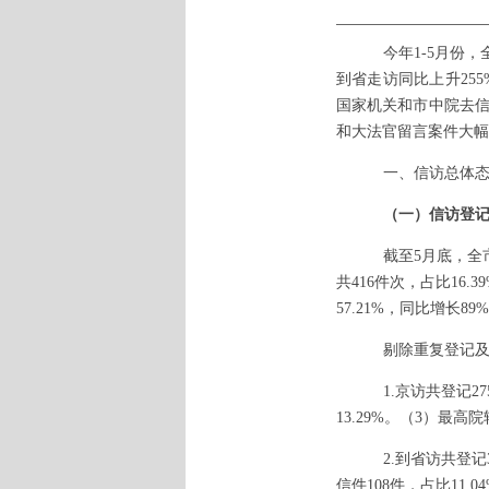
今年
1-5月份
到省走访同比上升25
国家机关和市中院去信
和大法官留言案件大幅
一、信访总体
（一）信访登
截至
5月底，全
共416件次，占比16.
57.21%，同比增长89
剔除重复登记
1.京访共登记2
13.29%。（3）最高院
2.到省访共登记
信件108件，占比11.