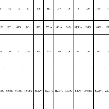
8
66
15
81
179
117
157
10
3
287
758
1
1%
103%
-53%
74%
132%
255%
-13%
70%
3300%
133%
65%
10
71
97
7
104
275
235
108
14
33
390
293
2
48%
9.92%
0.72%
10.63%
28.12%
24.03%
11.04%
1.43%
3.37%
39.88%
29.96%
2.