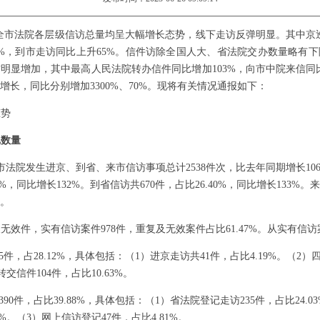
，全市法院各层级信访总量均呈大幅增长态势，线下走访反弹明显。其中京巡
5%，到市走访同比上升65%。信件访除全国人大、省法院交办数量略有
明显增加，其中最高人民法院转办信件同比增加103%，向市中院来信同比
增长，同比分别增加3300%、70%。现将有关情况通报如下：
态势
记数量
市法院发生进京、到省、来市信访事项总计2538件次，比去年同期增长10
39%，同比增长132%。到省信访共670件，占比26.40%，同比增长133%。
%。
及无效件，实有信访案件
978件，重复及无效案件占比61.47%。从实有信
75件，占28.12%，具体包括：（1）进京走访共41件，占比4.19%。（2）
转交信件104件，占比10.63%。
390件，占比39.88%，具体包括：（1）省法院登记走访235件，占比24.
04%。（3）网上信访登记47件，占比4.81%。