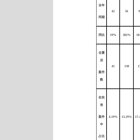
去年
42
56
9
同期
同比
19%
302%
18
去重
后
41
130
1
案件
数
在实
有
案件
4.19%
13.29%
17.
中
占比