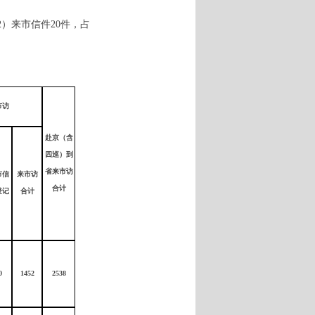
（2）来市信件20件，占
市访
赴京（含
四巡）到
省来市访
市信
来市访
合计
登记
合计
0
1452
2538