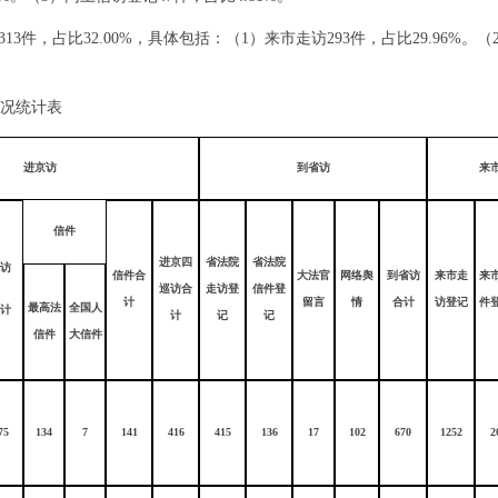
313件，占比32.00%，具体包括：（1）来市走访293件，占比29.96%。
况统计表
进京访
到省访
来
信件
进京四
省法院
省法院
访
信件合
大法官
网络舆
到省访
来市走
来
巡访合
走访登
信件登
计
留言
情
合计
访登记
件
最高法
全国人
计
计
记
记
信件
大信件
75
134
7
141
416
415
136
17
102
670
1252
2