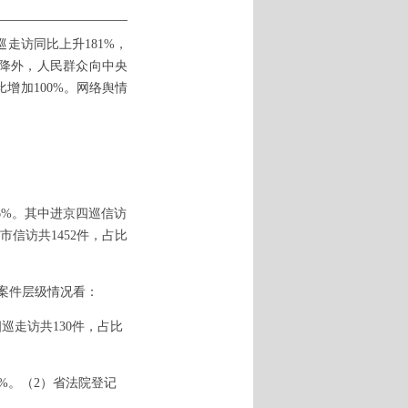
走访同比上升181%，
下降外，人民群众向中央
增加100%。网络舆情
6%。其中进京四巡信访
来市信访共1452件，占比
访案件层级情况看：
四巡走访共130件，占比
03%。（2）省法院登记