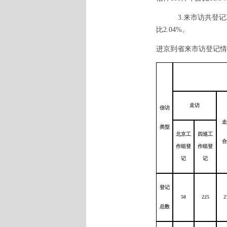
3.来市访共登记
比2.04%。
进京到省来市访登记情
走访
信访
走
类型
北京工
四巡工
合
作组登
作组登
记
记
登记
50
225
2
总数