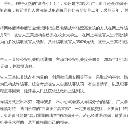
机上聊得火热的“漂亮小姐姐”，实际是“抠脚大汉”，而且还是诈骗分
实施诈骗，被延津县人民法院以犯诈骗罪判处有期徒刑二年，缓刑三年， 
网络赌博参赌资金便想到把自己包装成年轻漂亮女孩的方式在网上诈骗
3日至3月5日，被告人王某虚构自己系在校女大学生，在网上与被害人进行微
为由多次骗取被害人钱财。共计骗取被害人35626元钱。被告人王某将被
被告人王某经公安机关电话通知，主动到公安机关接受调查，2025年3月1
6 元钱，并取得谅解。
人王某以非法占有为目的，利用微信朋友圈等平台，采取虚构事实、隐
为已构成诈骗罪。综合考虑被告人自愿认罪认罚，有自首情节，以及犯罪
程度等因素，延津县人民法院依法做出上述判决。
骗方式层出不穷、花样繁多，不小心就会落入诈骗分子的陷阱。广大群
谨慎对待，遇到所谓的“白富美”“高富帅”，一定要谨慎交往，不要盲目
”，实则很可能是“磨刀霍霍向猪羊”的诈骗分子。若已经遭遇诈骗，请妥
机关寻求帮助，尽可能挽回自己的损失。