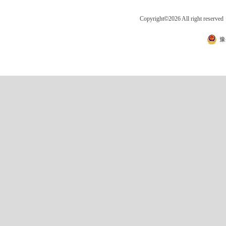
Copyright
©
2026 All right 
豫