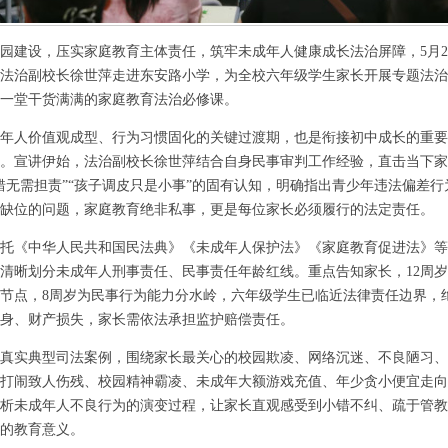
建设，压实家庭教育主体责任，筑牢未成年人健康成长法治屏障，5月2
法治副校长徐世萍走进东安路小学，为全校六年级学生家长开展专题法治
一堂干货满满的家庭教育法治必修课。
人价值观成型、行为习惯固化的关键过渡期，也是衔接初中成长的重要
。宣讲伊始，法治副校长徐世萍结合自身民事审判工作经验，直击当下家
错无需担责”“孩子调皮只是小事”的固有认知，明确指出青少年违法偏差
缺位的问题，家庭教育绝非私事，更是每位家长必须履行的法定责任。
《中华人民共和国民法典》《未成年人保护法》《家庭教育促进法》等
清晰划分未成年人刑事责任、民事责任年龄红线。重点告知家长，12周岁、
节点，8周岁为民事行为能力分水岭，六年级学生已临近法律责任边界，绝
身、财产损失，家长需依法承担监护赔偿责任。
实典型司法案例，围绕家长最关心的校园欺凌、网络沉迷、不良陋习、
打闹致人伤残、校园精神霸凌、未成年大额游戏充值、年少贪小便宜走向
析未成年人不良行为的演变过程，让家长直观感受到小错不纠、疏于管教
的教育意义。