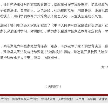
徐世萍给出针对性家庭教育建议，提醒家长摒弃溺爱纵容、简单粗暴的
子敬畏法律、尊重他人、远离危险，杜绝校园欺凌、网络失范、违法犯错
理状态，用科学的教育方式培育孩子健全人格，从源头规避成长风险。
院干警们现场还为家长们赠送了《中华人民共和国家庭教育促进法》宣
家长课后随时学习、对照践行，助力家长精准掌握家庭教育法定职责，学
精准聚焦六年级家庭教育痛点、难点，有效破除了家长的教育误区，强
，延津县人民法院将持续深化“法治副校长”职能，常态化开展校园法治
量护航未成年人平安、健康、向阳成长。
责任
〖
关闭窗口
〗
人民法院
河南省高级人民法院
中国法院网
人民法院报
人民网
新华网
法律资