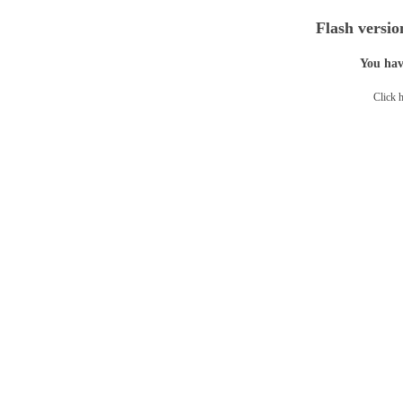
Flash versio
You have
Click h