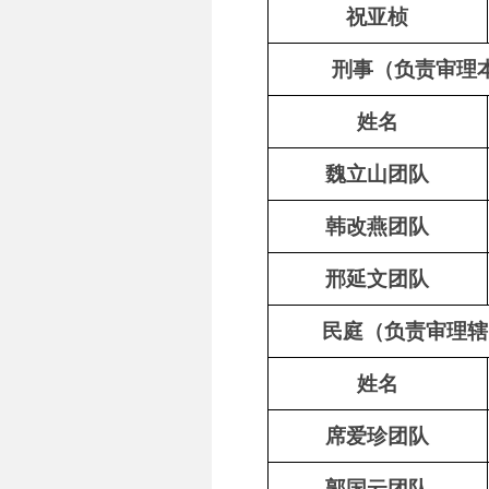
祝亚桢
刑事（负责审理
姓名
魏立山团队
韩改燕团队
邢延文团队
民庭（负责审理辖
姓名
席爱珍团队
郭国云团队