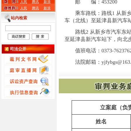
邮 编：453200
人民
腾讯
新浪
人民
腾讯
新浪
乘车路线：路线1 从新乡
站内检索
车（北线）至延津县新汽车站
路线2 从新乡市汽车东站
至延津县新汽车站下，向北步
司法公开
值班电话：0373-762376
法院邮箱：yjfybgs@163.
立案庭（负
姓名