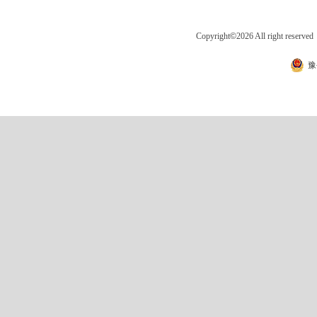
Copyright
©
2026 All right 
豫