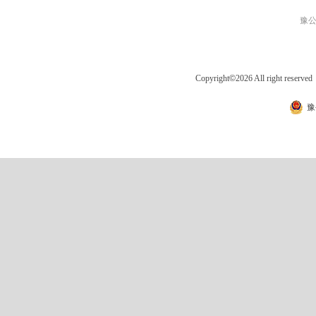
豫公网
Copyright
©
2026 All right 
豫