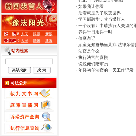
·
札记 丨 办案需谨小慎微
·
如果我让你看
·
活着就是为了改变世界
·
学习邹碧华，甘当燃灯人
·
一个没有让申请执行人失望的
·
养兵千日用兵一时
人民
腾讯
新浪
·
值庭杂记
人民
腾讯
新浪
·
顽童无知抢劫当儿戏 法律亲情
站内检索
·
法官是什么
·
执行法官的喜悦
·
说说俺们陪审员
·
年轻初任法官的一天工作记录
司法公开