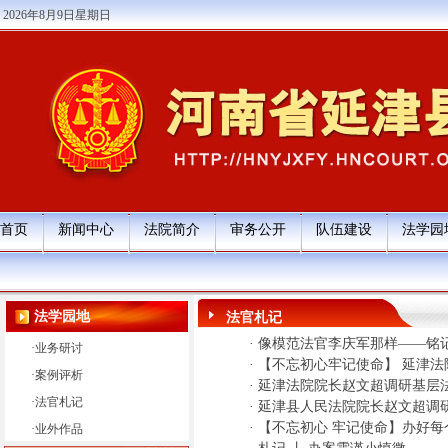
2026年8月9日星期日
首页
新闻中心
法院简介
审务公开
队伍建设
法学园
法学园地
法官札记
·
像模范法官李庆军那样——铭
·
业务研讨
·
【不忘初心牢记使命】 延津法
·
案例评析
·
延津法院院长赵文超调研基层
·
法官札记
·
延津县人民法院院长赵文超调
·
【不忘初心 牢记使命】办好
·
业外作品