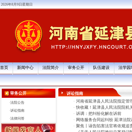
2026年8月9日星期日
首页
新闻中心
法院简介
审务公开
队伍建设
法学园
审务公开
诉讼指南
·
河南省延津县人民法院指定管
·
法院公告
·
快收藏！延津县人民法院院机
·
诉讼指南
·
诉调：把纠纷化解在诉前
·
法律问答
·
网络服务合同起纠纷 延津法院
·
聚焦丨诬告陷害法官将依规追