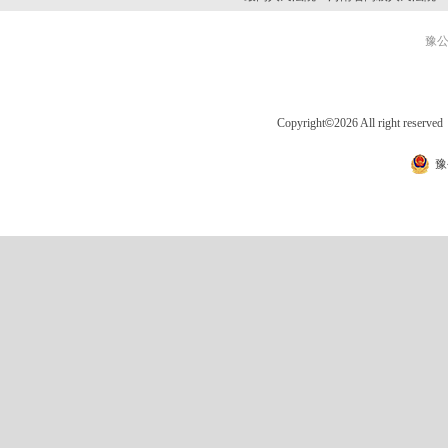
豫公网
Copyright
©
2026 All right 
豫